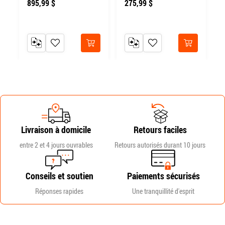
895,99 $
275,99 $
RATEUR
 LISTE DE SOUHAITS
AJOUTER AU COMPARATEUR
AJOUTER À MA LISTE DE SOUHAITS
AJOUTER AU COMPARATEUR
AJOUTER À MA LISTE DE
heter
Acheter
Acheter
Livraison à domicile
Retours faciles
entre 2 et 4 jours ouvrables
Retours autorisés durant 10 jours
Conseils et soutien
Paiements sécurisés
Réponses rapides
Une tranquillité d'esprit