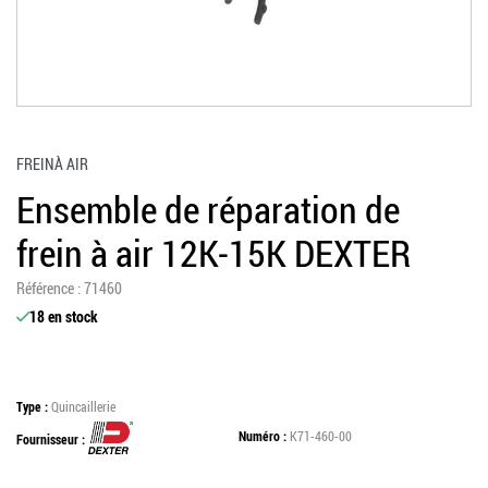
Skip to the beginning of the images gallery
FREIN
À AIR
Ensemble de réparation de
frein à air 12K-15K DEXTER
référence
71460
18 en stock
Type
Quincaillerie
Numéro
K71-460-00
Fournisseur