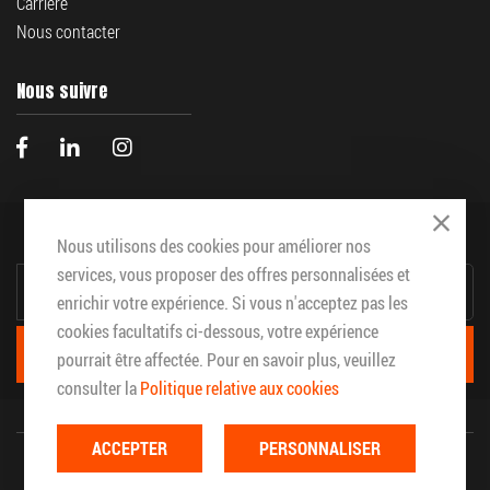
Carrière
Nous contacter
Nous suivre
Abonnez vous à notre infolettre
Close
Nous utilisons des cookies pour améliorer nos
INSCRIPTION
services, vous proposer des offres personnalisées et
À
enrichir votre expérience. Si vous n'acceptez pas les
NOTRE
INFOLETTRE
cookies facultatifs ci-dessous, votre expérience
:
S'ABONNER
pourrait être affectée. Pour en savoir plus, veuillez
consulter la
Politique relative aux cookies
ACCEPTER
PERSONNALISER
Copyright © 2026 Frameco. Tous droits réservé.