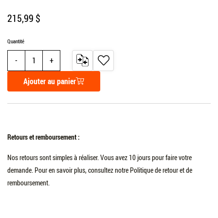
215,99 $
Quantité
AJOUTER
AJOUTER
Substract one from quantity
Add one to quantity
AU
À
COMPARATEUR
MA
Ajouter au panier
LISTE
DE
SOUHAITS
Retours et remboursement :
Nos retours sont simples à réaliser. Vous avez 10 jours pour faire votre
demande. Pour en savoir plus, consultez notre Politique de retour et de
remboursement.