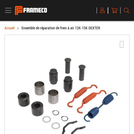
BASCULER LA NAVIGATION
Mon panier
R
Magento
Commerce
Accueil
Ensemble de réparation de frein à air 12K-15K DEXTER
Skip to the end of the images gallery
Acti