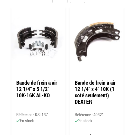
Bande de frein à air
Bande de frein à air
12 1/4" x 5 1/2"
12 1/4" x 4" 10K (1
10K-16K AL-KO
coté seulement)
DEXTER
Référence : KSL137
Référence : 40321
R
En stock
En stock