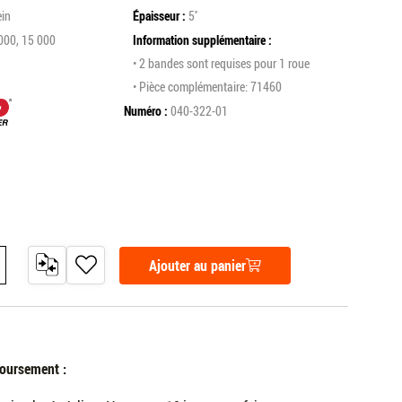
ein
Épaisseur
5''
000, 15 000
Information supplémentaire
• 2 bandes sont requises pour 1 roue
• Pièce complémentaire: 71460
Numéro
040-322-01
Ajouter au panier
AJOUTER
AJOUTER
 from quantity
dd one to quantity
AU
À
COMPARATEUR
MA
LISTE
DE
SOUHAITS
oursement :