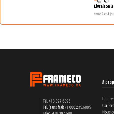
Livraison à
entre 2 et 4 jo
À pro
L'entre
Tél. 418.397.6895
Carrièr
Tél. (sans frais) 1.888.235.6895
Nous c
Téléc. 418.397.6881