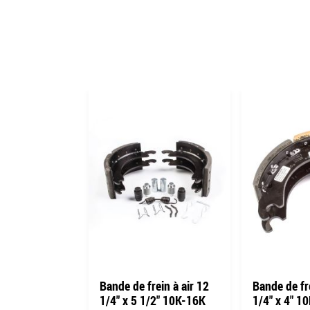
'-24 x 5/8''
Bande de frein à air 12
Bande de fre
1/4" x 5 1/2" 10K-16K
1/4" x 4" 10