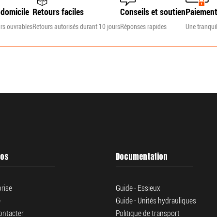
 domicile
Retours faciles
Conseils et soutien
Paiement
urs ouvrables
Retours autorisés durant 10 jours
Réponses rapides
Une tranquill
pos
Documentation
prise
Guide - Essieux
e
Guide - Unités hydrauliques
ontacter
Politique de transport