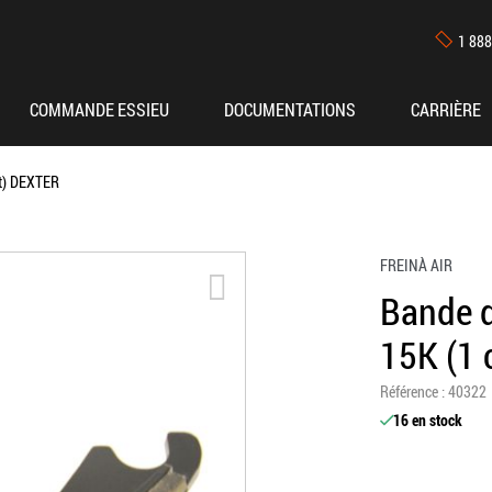
1 888
COMMANDE ESSIEU
DOCUMENTATIONS
CARRIÈRE
nt) DEXTER
FREIN
À AIR
Activate Zoom
Bande d
15K (1 
référence
40322
16 en stock