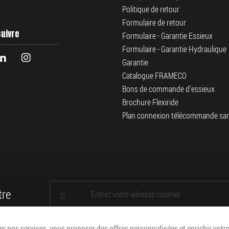
Politique de retour
Formulaire de retour
uivre
Formulaire - Garantie Essieux
Formulaire - Garantie Hydraulique
Garantie
Catalogue FRAMECO
Bons de commande d'essieux
Brochure Flexiride
Plan connexion télécommande sans
INSCRIPTION
tre
À
NOTRE
INFOLETTRE
:
r nos services, vous proposer des offres personnalisées et enrichir votre