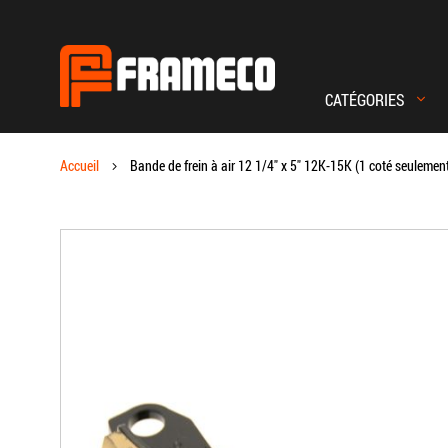
CATÉGORIES
Magento
Commerce
Accueil
Bande de frein à air 12 1/4" x 5" 12K-15K (1 coté seuleme
Skip to the end of the images gallery