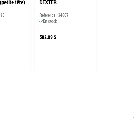
(petite tête)
DEXTER
DEXTER
885
Référence : 34607
Référence : 3426
En stock
En stock
582,99 $
264,61 $
482,99