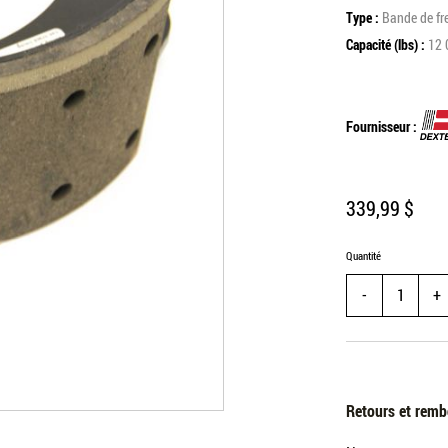
Type
Bande de fr
Capacité (lbs)
12 
Fournisseur
339,99 $
Quantité
Substract one
A
Retours et remb