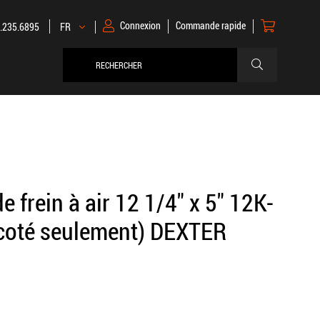
Mon panier
Connexion
Commande rapide
.235.6895
FR
Langue
RECHERCHER
RECHERCHE
e frein à air 12 1/4" x 5" 12K-
coté seulement) DEXTER