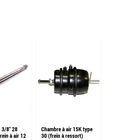
 3/8" 28
Chambre à air 15K type
Chambre à ai
rein à air 12
30 (frein à ressort)
20/24 (frein 