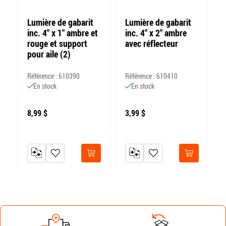
Lumière de gabarit
Lumière de gabarit
inc. 4" x 1" ambre et
inc. 4" x 2" ambre
rouge et support
avec réflecteur
pour aile (2)
Référence : 610390
Référence : 610410
R
En stock
En stock
8,99 $
3,99 $
RATEUR
 LISTE DE SOUHAITS
AJOUTER AU COMPARATEUR
AJOUTER À MA LISTE DE SOUHAITS
AJOUTER AU COMPARATEUR
AJOUTER À MA LISTE DE
heter
Acheter
Acheter