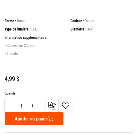
Forme
Ronde
Couleur
Rouge
Type de lumière
LED
Diamètre
3/4''
Information supplémentaire
• Connecteur 2 brins
• 1 diode
4,99 $
Quantité
AJOUTER
AJOUTER
Substract one from quantity
Add one to quantity
AU
À
COMPARATEUR
MA
Ajouter au panier
LISTE
DE
SOUHAITS