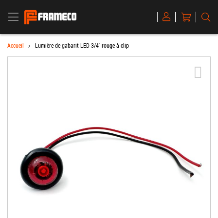
BASCULER LA NAVIGATION
Mon panier
R
Magento
Commerce
Accueil
Lumière de gabarit LED 3/4" rouge à clip
Skip to the end of the images gallery
Acti