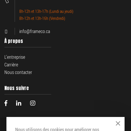
8h-12h et 13h-17h (Lundi au jeudi)
8h-12h et 13h-16h (Vendredi)
info@frameco.ca
À propos
L'entreprise
Carrière
Nous contacter
Nous suivre
Abonnez vous à notre infolettre
Close
Nous utilisons des cookies pour améliorer nos