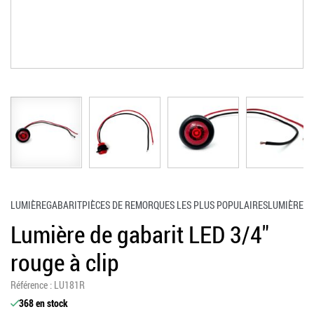
Skip to the beginning of the images gallery
LUMIÈRE
GABARIT
PIÈCES DE REMORQUES LES PLUS POPULAIRES
LUMIÈRE
Lumière de gabarit LED 3/4"
rouge à clip
référence
LU181R
368 en stock