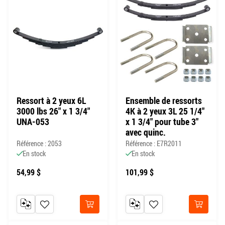
Ressort à 2 yeux 6L
Ensemble de ressorts
3000 lbs 26" x 1 3/4"
4K à 2 yeux 3L 25 1/4"
UNA-053
x 1 3/4" pour tube 3"
avec quinc.
Référence : 2053
Référence : E7R2011
En stock
En stock
54,99 $
101,99 $
AJOUTER AU COMPARATEUR
AJOUTER À MA LISTE DE SOUHAITS
AJOUTER AU COMPARATEUR
AJOUTER À MA LISTE DE
Acheter
Acheter