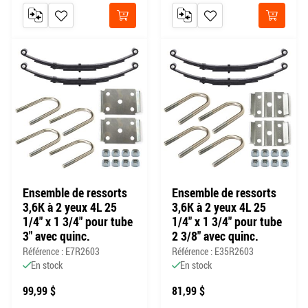
AJOUTER AU COMPARATEUR
AJOUTER À MA LISTE DE SOUHAITS
AJOUTER AU COMPARATEUR
AJOUTER À MA LISTE DE
Acheter
Acheter
Ensemble de ressorts
Ensemble de ressorts
3,6K à 2 yeux 4L 25
3,6K à 2 yeux 4L 25
1/4" x 1 3/4" pour tube
1/4" x 1 3/4" pour tube
3" avec quinc.
2 3/8" avec quinc.
Référence : E7R2603
Référence : E35R2603
En stock
En stock
99,99 $
81,99 $