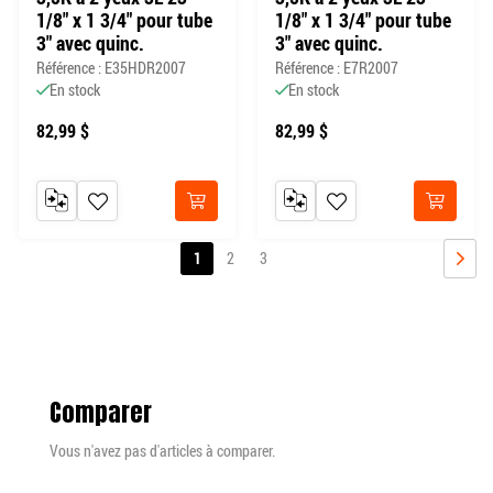
1/8" x 1 3/4" pour tube
1/8" x 1 3/4" pour tube
3" avec quinc.
3" avec quinc.
Référence : E35HDR2007
Référence : E7R2007
En stock
En stock
82,99 $
82,99 $
AJOUTER AU COMPARATEUR
AJOUTER À MA LISTE DE SOUHAITS
AJOUTER AU COMPARATEUR
AJOUTER À MA LISTE DE
Acheter
Acheter
Page
Vous
Page
Page
1
2
3
lisez
PAGE
SUIV
actuellement
la
page
Comparer
Vous n'avez pas d'articles à comparer.