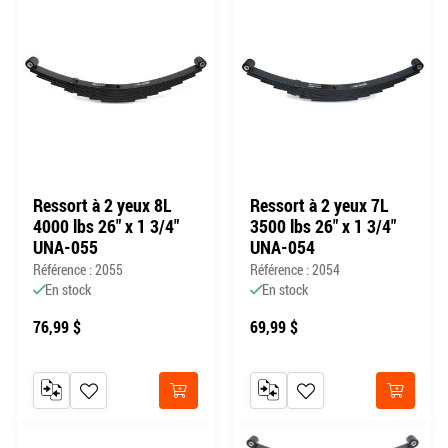
Ressort à 2 yeux 8L
Ressort à 2 yeux 7L
4000 lbs 26" x 1 3/4"
3500 lbs 26" x 1 3/4"
UNA-055
UNA-054
Référence : 2055
Référence : 2054
En stock
En stock
76,99 $
69,99 $
AJOUTER AU COMPARATEUR
AJOUTER À MA LISTE DE SOUHAITS
AJOUTER AU COMPARATEUR
AJOUTER À MA LISTE DE
Acheter
Acheter