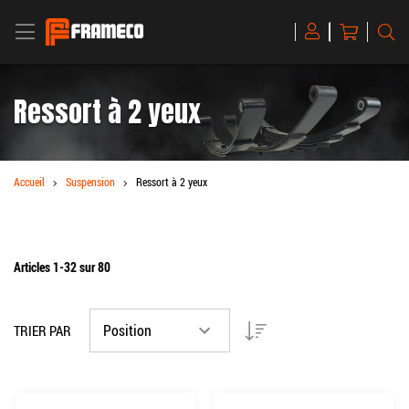
BASCULER LA NAVIGATION
Mon panier
R
Magento
Commerce
Ressort à 2 yeux
Accueil
Suspension
Ressort à 2 yeux
Articles
1
-
32
sur
80
Par ordre décroissant
TRIER PAR