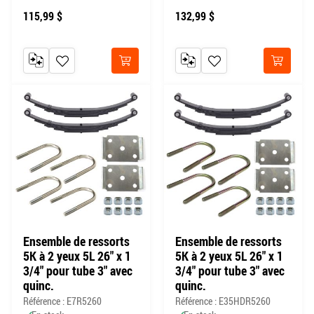
115,99 $
132,99 $
AJOUTER AU COMPARATEUR
AJOUTER À MA LISTE DE SOUHAITS
AJOUTER AU COMPARATEUR
AJOUTER À MA LISTE DE
Acheter
Acheter
Ensemble de ressorts
Ensemble de ressorts
5K à 2 yeux 5L 26" x 1
5K à 2 yeux 5L 26" x 1
3/4" pour tube 3" avec
3/4" pour tube 3" avec
quinc.
quinc.
Référence : E7R5260
Référence : E35HDR5260