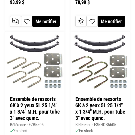
93,99 $
78,99 $
Me notifier
Me notifier
AJOUTER AU COMPARATEUR
AJOUTER À MA LISTE DE SOUHAITS
AJOUTER AU COMPARATEUR
AJOUTER À MA LISTE DE
Ensemble de ressorts
Ensemble de ressorts
6K à 2 yeux 5L 25 1/4"
6K à 2 yeux 5L 25 1/4"
x 1 3/4" M.H. pour tube
x 1 3/4" M.H. pour tube
3" avec quinc.
3" avec quinc.
Référence : E7R5505
Référence : E35HDR5505
En stock
En stock