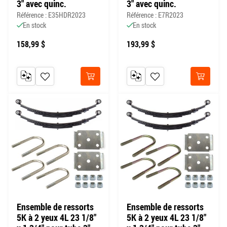
3" avec quinc.
3" avec quinc.
Référence : E35HDR2023
Référence : E7R2023
En stock
En stock
158,99 $
193,99 $
AJOUTER AU COMPARATEUR
AJOUTER À MA LISTE DE SOUHAITS
AJOUTER AU COMPARATEUR
AJOUTER À MA LISTE DE
Acheter
Acheter
Ensemble de ressorts
Ensemble de ressorts
5K à 2 yeux 4L 23 1/8"
5K à 2 yeux 4L 23 1/8"