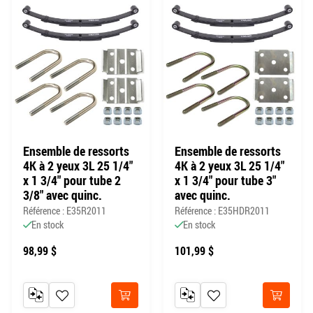
Ensemble de ressorts
Ensemble de ressorts
4K à 2 yeux 3L 25 1/4"
4K à 2 yeux 3L 25 1/4"
x 1 3/4" pour tube 2
x 1 3/4" pour tube 3"
3/8" avec quinc.
avec quinc.
Référence : E35R2011
Référence : E35HDR2011
En stock
En stock
98,99 $
101,99 $
AJOUTER AU COMPARATEUR
AJOUTER À MA LISTE DE SOUHAITS
AJOUTER AU COMPARATEUR
AJOUTER À MA LISTE DE
Acheter
Acheter