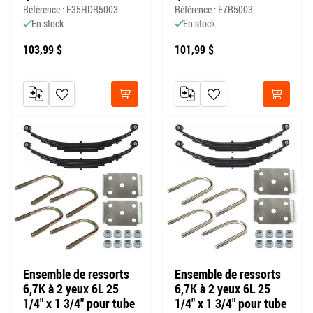
Référence : E35HDR5003
Référence : E7R5003
En stock
En stock
103,99 $
101,99 $
AJOUTER AU COMPARATEUR
AJOUTER À MA LISTE DE SOUHAITS
AJOUTER AU COMPARATEUR
AJOUTER À MA LISTE DE
Acheter
Acheter
Ensemble de ressorts
Ensemble de ressorts
6,7K à 2 yeux 6L 25
6,7K à 2 yeux 6L 25
1/4" x 1 3/4" pour tube
1/4" x 1 3/4" pour tube