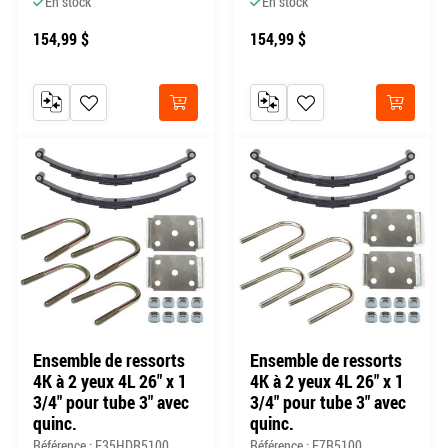
En stock
En stock
154,99 $
154,99 $
AJOUTER AU COMPARATEUR
AJOUTER À MA LISTE DE SOUHAITS
AJOUTER AU COMPARATEUR
AJOUTER À MA LISTE DE
Acheter
Acheter
Ensemble de ressorts
Ensemble de ressorts
4K à 2 yeux 4L 26" x 1
4K à 2 yeux 4L 26" x 1
3/4" pour tube 3" avec
3/4" pour tube 3" avec
quinc.
quinc.
Référence : E35HDR5100
Référence : E7R5100