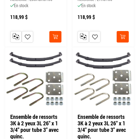
En stock
En stock
118,99 $
118,99 $
AJOUTER AU COMPARATEUR
AJOUTER À MA LISTE DE SOUHAITS
AJOUTER AU COMPARATEUR
AJOUTER À MA LISTE DE
Acheter
Acheter
Ensemble de ressorts
Ensemble de ressorts
3K à 2 yeux 3L 26" x 1
3K à 2 yeux 3L 26" x 1
3/4" pour tube 3" avec
3/4" pour tube 3" avec
quinc.
quinc.