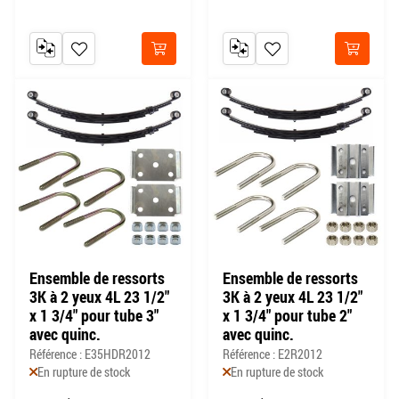
AJOUTER AU COMPARATEUR
AJOUTER À MA LISTE DE SOUHAITS
AJOUTER AU COMPARATEUR
AJOUTER À MA LISTE DE
Acheter
Acheter
Ensemble de ressorts
Ensemble de ressorts
3K à 2 yeux 4L 23 1/2"
3K à 2 yeux 4L 23 1/2"
x 1 3/4" pour tube 3"
x 1 3/4" pour tube 2"
avec quinc.
avec quinc.
Référence : E35HDR2012
Référence : E2R2012
En rupture de stock
En rupture de stock