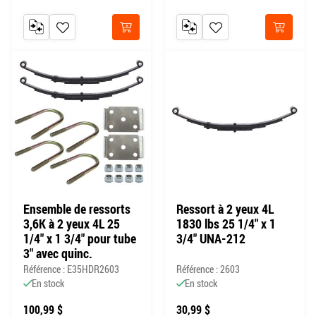
AJOUTER AU COMPARATEUR
AJOUTER À MA LISTE DE SOUHAITS
AJOUTER AU COMPARATEUR
AJOUTER À MA LISTE DE
Acheter
Acheter
Ensemble de ressorts
Ressort à 2 yeux 4L
3,6K à 2 yeux 4L 25
1830 lbs 25 1/4" x 1
1/4" x 1 3/4" pour tube
3/4" UNA-212
3" avec quinc.
Référence : E35HDR2603
Référence : 2603
En stock
En stock
100,99 $
30,99 $