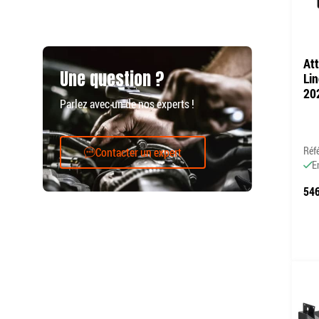
At
Une question ?
Lin
20
Parlez avec un de nos experts !
Réf
Contacter un expert
E
546