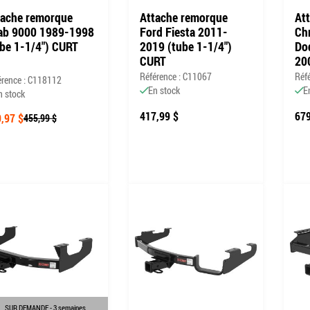
tache remorque
Attache remorque
At
ab 9000 1989-1998
Ford Fiesta 2011-
Ch
ube 1-1/4") CURT
2019 (tube 1-1/4")
Do
CURT
20
Référence : C11067
Réf
érence : C118112
En stock
E
n stock
417,99 $
679
,97 $
455,99 $
SUR DEMANDE - 3 semaines