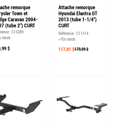
tache remorque
Attache remorque
rysler Town et
Hyundai Elantra GT
dge Caravan 2004-
2013 (tube 1-1/4")
07 (tube 2") CURT
CURT
érence : C13389
Référence : C11314
n stock
En stock
,99 $
117,81 $
179,99 $