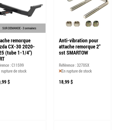
SUR DEMANDE - 3 semaines
tache remorque
Anti-vibration pour
zda CX-30 2020-
attache remorque 2"
25 (tube 1-1/4")
sst SMARTOW
RT
érence : C11599
Référence : 32705X
 rupture de stock
En rupture de stock
,99 $
18,99 $