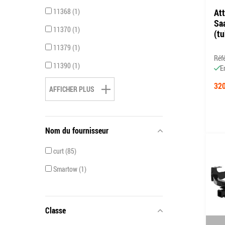
11368
1
At
Sa
11370
1
(t
11379
1
Réf
11390
1
E
320
AFFICHER PLUS
Nom du fournisseur
curt
85
Smartow
1
Classe