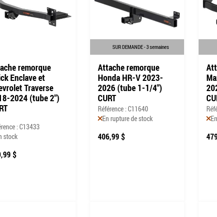
SUR DEMANDE - 3 semaines
tache remorque
Attache remorque
At
ck Enclave et
Honda HR-V 2023-
Ma
vrolet Traverse
2026 (tube 1-1/4")
20
18-2024 (tube 2")
CURT
CU
RT
Référence : C11640
Réf
En rupture de stock
En
érence : C13433
406,99 $
479
n stock
,99 $