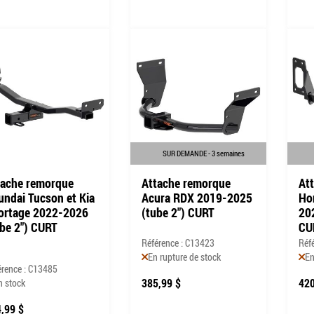
SUR DEMANDE - 3 semaines
tache remorque
Attache remorque
At
undai Tucson et Kia
Acura RDX 2019-2025
Ho
ortage 2022-2026
(tube 2") CURT
20
ube 2") CURT
CU
Référence : C13423
Réf
En rupture de stock
En
érence : C13485
385,99 $
420
n stock
,99 $