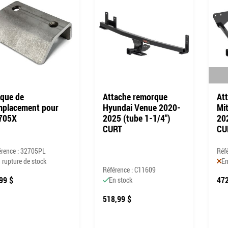
aque de
Attache remorque
At
mplacement pour
Hyundai Venue 2020-
Mi
705X
2025 (tube 1-1/4")
20
CURT
CU
érence : 32705PL
Réf
 rupture de stock
En
Référence : C11609
99 $
472
En stock
518,99 $