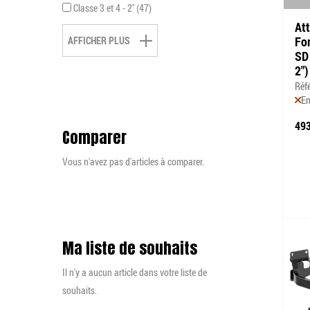
Classe 3 et 4 - 2''
47
At
Fo
AFFICHER PLUS
SD
2"
Réf
En
493
Comparer
Vous n'avez pas d'articles à comparer.
Ma liste de souhaits
Il n'y a aucun article dans votre liste de
souhaits.