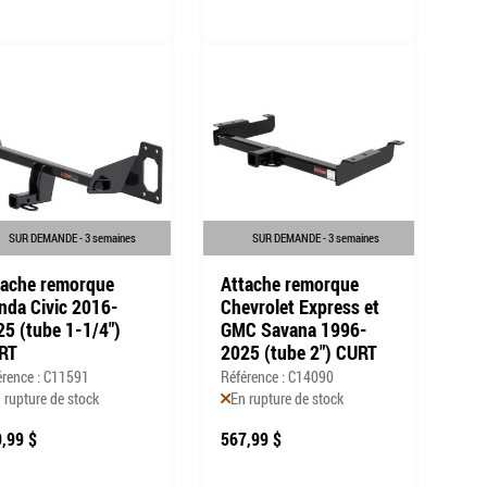
SUR DEMANDE - 3 semaines
SUR DEMANDE - 3 semaines
tache remorque
Attache remorque
nda Civic 2016-
Chevrolet Express et
25 (tube 1-1/4")
GMC Savana 1996-
RT
2025 (tube 2") CURT
érence : C11591
Référence : C14090
 rupture de stock
En rupture de stock
,99 $
567,99 $