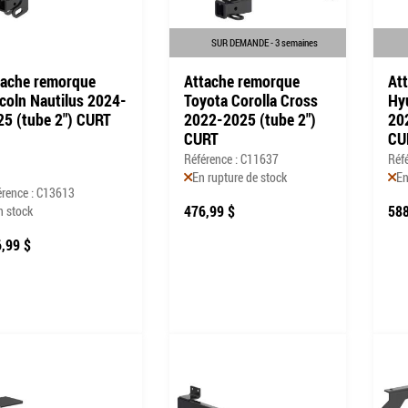
SUR DEMANDE - 3 semaines
tache remorque
Attache remorque
At
coln Nautilus 2024-
Toyota Corolla Cross
Hy
25 (tube 2") CURT
2022-2025 (tube 2")
20
CURT
CU
Référence : C11637
Réf
En rupture de stock
En
érence : C13613
476,99 $
588
n stock
,99 $