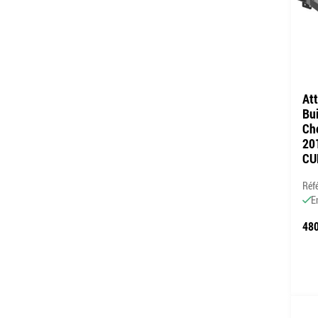
At
Bui
Che
20
CU
Réf
E
480