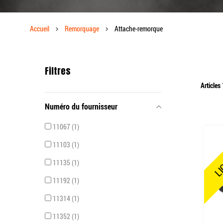
Accueil
Remorquage
Attache-remorque
Filtres
Articles
Numéro du fournisseur
11067
1
LI
11103
1
11135
1
11192
1
11314
1
11352
1