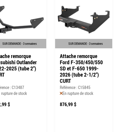
SUR DEMANDE - 3 semaines
SUR DEMANDE - 3 semaines
tache remorque
Attache remorque
tsubishi Outlander
Ford F-350/450/550
22-2025 (tube 2")
SD et F-650 1999-
RT
2026 (tube 2-1/2")
CURT
érence : C13487
Référence : C15845
 rupture de stock
En rupture de stock
,99 $
876,99 $