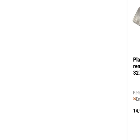
Pl
re
32
Réf
En
14,