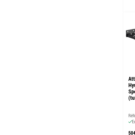
At
Hy
Sp
(t
Réf
E
504