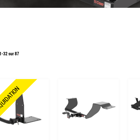
1
-
32
sur
87
QUIDATION