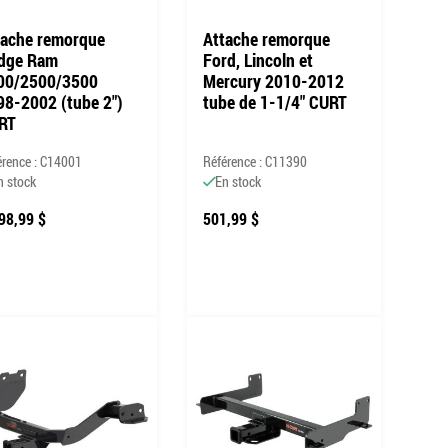
tache remorque
Attache remorque
dge Ram
Ford, Lincoln et
00/2500/3500
Mercury 2010-2012
98-2002 (tube 2")
tube de 1-1/4" CURT
RT
érence : C14001
Référence : C11390
n stock
En stock
98,99 $
501,99 $