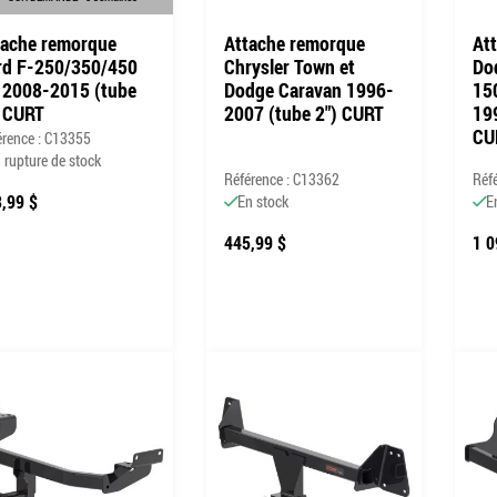
tache remorque
Attache remorque
At
rd F-250/350/450
Chrysler Town et
Do
 2008-2015 (tube
Dodge Caravan 1996-
15
) CURT
2007 (tube 2") CURT
19
CU
érence : C13355
 rupture de stock
Référence : C13362
Réf
,99 $
En stock
E
445,99 $
1 0