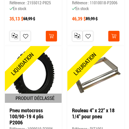
Référence : 2155012-P825
Référence : 11010018-P2006
En stock
En stock
35,13 $
46,39 $
68,99 $
89,99 $
AJOUTER AU COMPARATEUR
AJOUTER À MA LISTE DE SOUHAITS
AJOUTER AU COMPARATEUR
AJOUTER À MA LISTE DE
Acheter
Acheter
LIQUIDATION
LIQUIDATION
PRODUIT DÉCLASSÉ
Pneu motocross
Rouleau 4" x 22" x 18
100/90-19 4 plis
1/4" pour pneu
P2006
Référence : 1009019-P2006
Référence : PIT1001