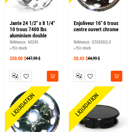
Jante 24 1/2" x 8 1/4"
Enjoliveur 16" 6 trous
10 trous 7400 lbs
centre ouvert chrome
aluminium double
Référence : 60245
Référence : QT6556CLO
En stock
En stock
250,00 $
20,43 $
447,99 $
44,99 $
AJOUTER AU COMPARATEUR
AJOUTER À MA LISTE DE SOUHAITS
AJOUTER AU COMPARATEUR
AJOUTER À MA LISTE DE
Acheter
Acheter
LIQUIDATION
LIQUIDATION