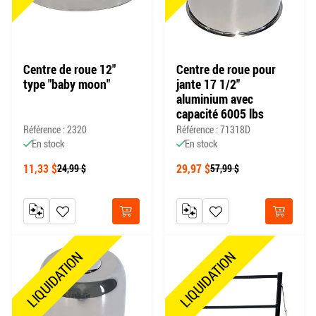
Centre de roue 12"
Centre de roue pour
type "baby moon"
jante 17 1/2"
aluminium avec
capacité 6005 lbs
Référence : 2320
Référence : 71318D
En stock
En stock
11,33 $
29,97 $
24,99 $
57,99 $
AJOUTER AU COMPARATEUR
AJOUTER À MA LISTE DE SOUHAITS
AJOUTER AU COMPARATEUR
AJOUTER À MA LISTE DE
Acheter
Acheter
LIQUIDATION
LIQUIDATION