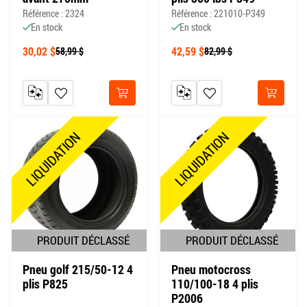
Référence : 2324
Référence : 221010-P349
En stock
En stock
30,02 $
42,59 $
58,99 $
82,99 $
AJOUTER AU COMPARATEUR
AJOUTER À MA LISTE DE SOUHAITS
AJOUTER AU COMPARATEUR
AJOUTER À MA LISTE DE
Acheter
Acheter
LIQUIDATION
LIQUIDATION
PRODUIT DÉCLASSÉ
PRODUIT DÉCLASSÉ
Pneu golf 215/50-12 4
Pneu motocross
plis P825
110/100-18 4 plis
P2006