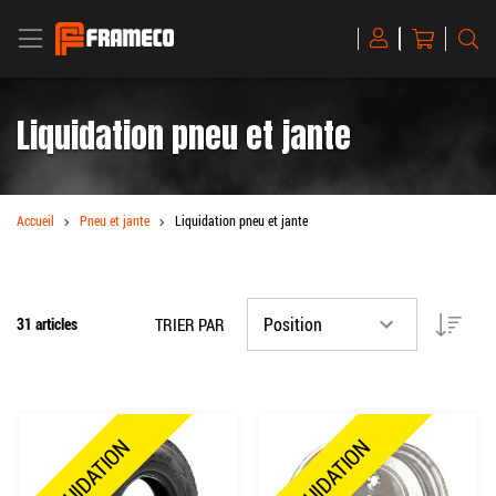
BASCULER LA NAVIGATION
Mon panier
R
Magento
Commerce
Liquidation pneu et jante
Accueil
Pneu et jante
Liquidation pneu et jante
Par o
TRIER PAR
31
articles
LIQUIDATION
LIQUIDATION