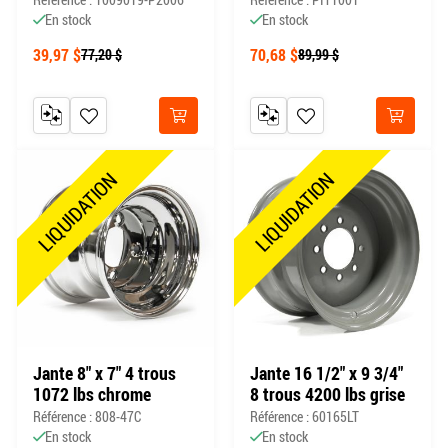
En stock
En stock
39,97 $
70,68 $
77,20 $
89,99 $
AJOUTER AU COMPARATEUR
AJOUTER À MA LISTE DE SOUHAITS
AJOUTER AU COMPARATEUR
AJOUTER À MA LISTE DE
Acheter
Acheter
LIQUIDATION
LIQUIDATION
Jante 8" x 7" 4 trous
Jante 16 1/2" x 9 3/4"
1072 lbs chrome
8 trous 4200 lbs grise
Référence : 808-47C
Référence : 60165LT
En stock
En stock