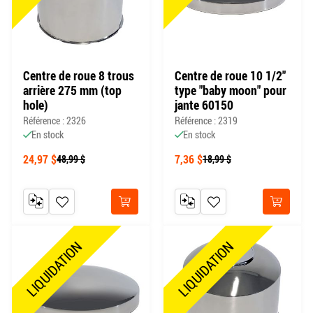
Centre de roue 8 trous
Centre de roue 10 1/2"
arrière 275 mm (top
type "baby moon" pour
hole)
jante 60150
Référence : 2326
Référence : 2319
En stock
En stock
24,97 $
7,36 $
48,99 $
18,99 $
AJOUTER AU COMPARATEUR
AJOUTER À MA LISTE DE SOUHAITS
AJOUTER AU COMPARATEUR
AJOUTER À MA LISTE DE
Acheter
Acheter
LIQUIDATION
LIQUIDATION