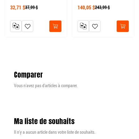
32,71 $
140,05 $
37,99 $
243,99 $
AJOUTER AU COMPARATEUR
AJOUTER À MA LISTE DE SOUHAITS
AJOUTER AU COMPARATEUR
AJOUTER À MA LISTE DE
Acheter
Acheter
Comparer
Vous n'avez pas d'articles à comparer.
Ma liste de souhaits
Il n'y a aucun article dans votre liste de souhaits.