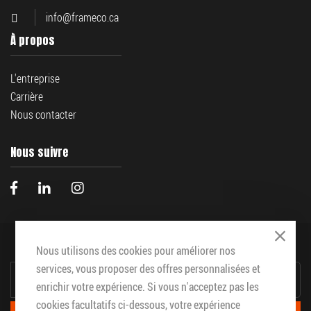
info@frameco.ca
À propos
L'entreprise
Carrière
Nous contacter
Nous suivre
Abonnez vous à notre infolettre
Close
Nous utilisons des cookies pour améliorer nos
INSCRIPTION
services, vous proposer des offres personnalisées et
À
enrichir votre expérience. Si vous n'acceptez pas les
NOTRE
INFOLETTRE
cookies facultatifs ci-dessous, votre expérience
: