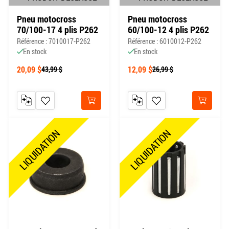
Pneu motocross
Pneu motocross
70/100-17 4 plis P262
60/100-12 4 plis P262
Référence : 7010017-P262
Référence : 6010012-P262
En stock
En stock
20,09 $
12,09 $
43,99 $
26,99 $
AJOUTER AU COMPARATEUR
AJOUTER À MA LISTE DE SOUHAITS
AJOUTER AU COMPARATEUR
AJOUTER À MA LISTE DE
Acheter
Acheter
LIQUIDATION
LIQUIDATION