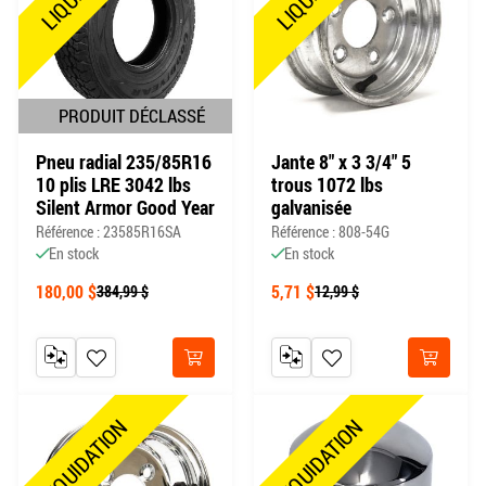
PRODUIT DÉCLASSÉ
Pneu radial 235/85R16
Jante 8" x 3 3/4" 5
10 plis LRE 3042 lbs
trous 1072 lbs
Silent Armor Good Year
galvanisée
Référence : 23585R16SA
Référence : 808-54G
En stock
En stock
180,00 $
5,71 $
384,99 $
12,99 $
AJOUTER AU COMPARATEUR
AJOUTER À MA LISTE DE SOUHAITS
AJOUTER AU COMPARATEUR
AJOUTER À MA LISTE DE
Acheter
Acheter
LIQUIDATION
LIQUIDATION