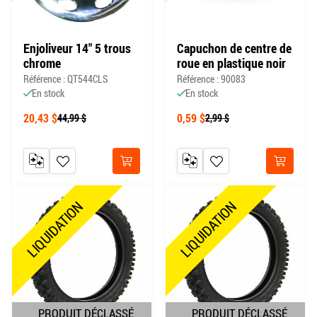
Enjoliveur 14" 5 trous
Capuchon de centre de
chrome
roue en plastique noir
Référence : QT544CLS
Référence : 90083
En stock
En stock
20,43 $
0,59 $
44,99 $
2,99 $
AJOUTER AU COMPARATEUR
AJOUTER À MA LISTE DE SOUHAITS
AJOUTER AU COMPARATEUR
AJOUTER À MA LISTE DE
Acheter
Acheter
LIQUIDATION
LIQUIDATION
PRODUIT DÉCLASSÉ
PRODUIT DÉCLASSÉ