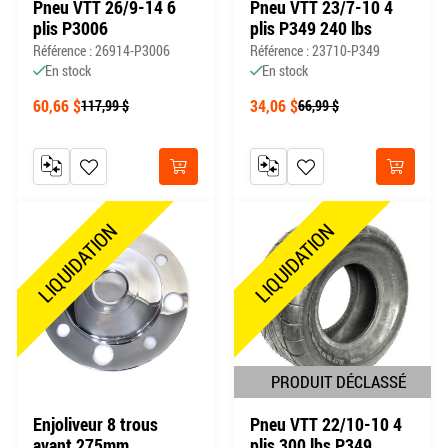
Pneu VTT 26/9-14 6
Pneu VTT 23/7-10 4
plis P3006
plis P349 240 lbs
Référence : 26914-P3006
Référence : 23710-P349
En stock
En stock
60,66 $
34,06 $
117,99 $
66,99 $
AJOUTER AU COMPARATEUR
AJOUTER À MA LISTE DE SOUHAITS
AJOUTER AU COMPARATEUR
AJOUTER À MA LISTE DE
Acheter
Acheter
LIQUIDATION
LIQUIDATION
PRODUIT DÉCLASSÉ
Enjoliveur 8 trous
Pneu VTT 22/10-10 4
avant 275mm
plis 300 lbs P349