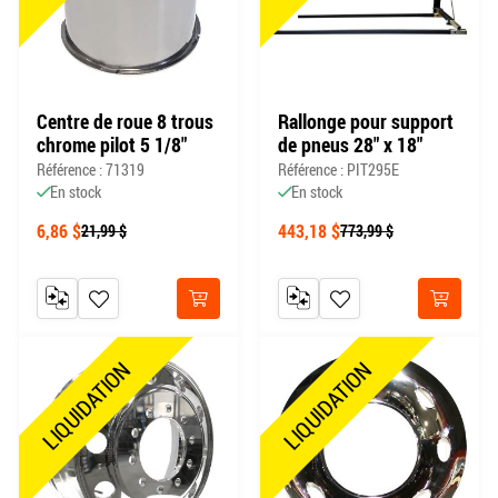
Centre de roue 8 trous
Rallonge pour support
chrome pilot 5 1/8"
de pneus 28" x 18"
Référence : 71319
Référence : PIT295E
En stock
En stock
6,86 $
443,18 $
21,99 $
773,99 $
AJOUTER AU COMPARATEUR
AJOUTER À MA LISTE DE SOUHAITS
AJOUTER AU COMPARATEUR
AJOUTER À MA LISTE DE
Acheter
Acheter
LIQUIDATION
LIQUIDATION