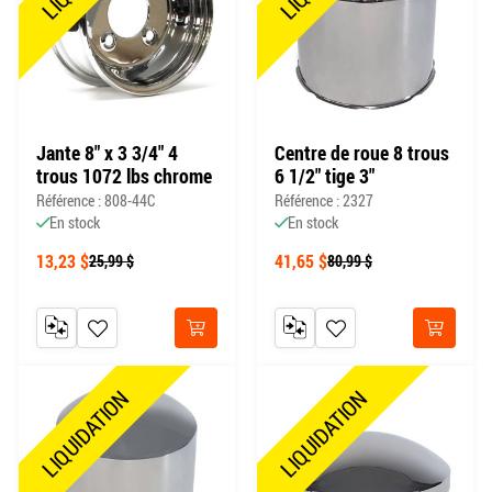
Jante 8" x 3 3/4" 4
Centre de roue 8 trous
trous 1072 lbs chrome
6 1/2" tige 3"
Référence : 808-44C
Référence : 2327
En stock
En stock
13,23 $
41,65 $
25,99 $
80,99 $
AJOUTER AU COMPARATEUR
AJOUTER À MA LISTE DE SOUHAITS
AJOUTER AU COMPARATEUR
AJOUTER À MA LISTE DE
Acheter
Acheter
LIQUIDATION
LIQUIDATION