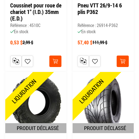
Coussinet pour roue de
Pneu VTT 26/9-14 6
chariot 1" (I.D.) 35mm
plis P362
(E.D.)
Référence : 4510C
Référence : 26914-P362
En stock
En stock
0,53 $
57,40 $
2,99 $
111,99 $
AJOUTER AU COMPARATEUR
AJOUTER À MA LISTE DE SOUHAITS
AJOUTER AU COMPARATEUR
AJOUTER À MA LISTE DE
Acheter
Acheter
LIQUIDATION
LIQUIDATION
PRODUIT DÉCLASSÉ
PRODUIT DÉCLASSÉ