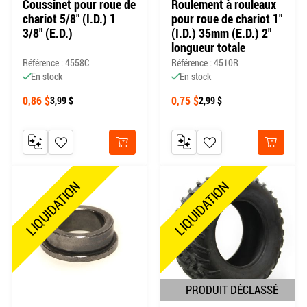
Coussinet pour roue de
Roulement à rouleaux
chariot 5/8" (I.D.) 1
pour roue de chariot 1"
3/8" (E.D.)
(I.D.) 35mm (E.D.) 2"
longueur totale
Référence : 4558C
Référence : 4510R
En stock
En stock
0,86 $
0,75 $
3,99 $
2,99 $
AJOUTER AU COMPARATEUR
AJOUTER À MA LISTE DE SOUHAITS
AJOUTER AU COMPARATEUR
AJOUTER À MA LISTE DE
Acheter
Acheter
LIQUIDATION
LIQUIDATION
PRODUIT DÉCLASSÉ