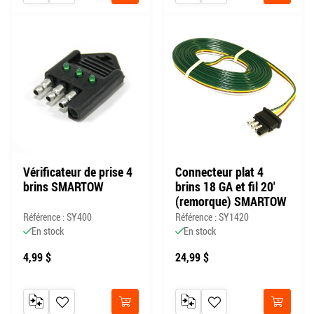
Vérificateur de prise 4
Connecteur plat 4
brins SMARTOW
brins 18 GA et fil 20'
(remorque) SMARTOW
Référence : SY400
Référence : SY1420
En stock
En stock
4,99 $
24,99 $
AJOUTER AU COMPARATEUR
AJOUTER À MA LISTE DE SOUHAITS
AJOUTER AU COMPARATEUR
AJOUTER À MA LISTE DE
Acheter
Acheter