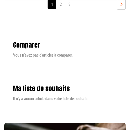
Page
Vous
Page
Page
1
2
3
lisez
PAGE
SUIV
actuellement
la
page
Comparer
Vous n'avez pas d'articles à comparer.
Ma liste de souhaits
Il n'y a aucun article dans votre liste de souhaits.