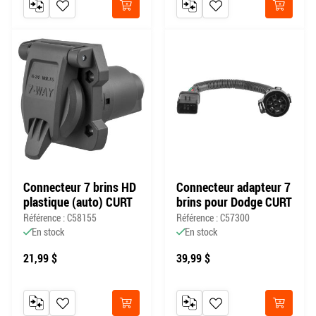
AJOUTER AU COMPARATEUR
AJOUTER À MA LISTE DE SOUHAITS
AJOUTER AU COMPARATEUR
AJOUTER À MA LISTE DE
Acheter
Acheter
Connecteur 7 brins HD
Connecteur adapteur 7
plastique (auto) CURT
brins pour Dodge CURT
Référence : C58155
Référence : C57300
En stock
En stock
21,99 $
39,99 $
AJOUTER AU COMPARATEUR
AJOUTER À MA LISTE DE SOUHAITS
AJOUTER AU COMPARATEUR
AJOUTER À MA LISTE DE
Acheter
Acheter