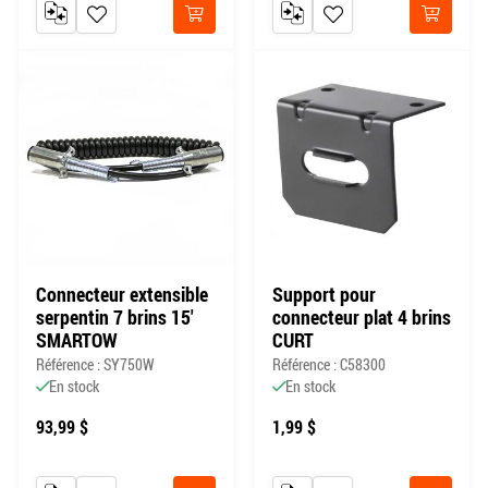
AJOUTER AU COMPARATEUR
AJOUTER À MA LISTE DE SOUHAITS
AJOUTER AU COMPARATEUR
AJOUTER À MA LISTE DE
Acheter
Acheter
Connecteur extensible
Support pour
serpentin 7 brins 15'
connecteur plat 4 brins
SMARTOW
CURT
Référence : SY750W
Référence : C58300
En stock
En stock
93,99 $
1,99 $