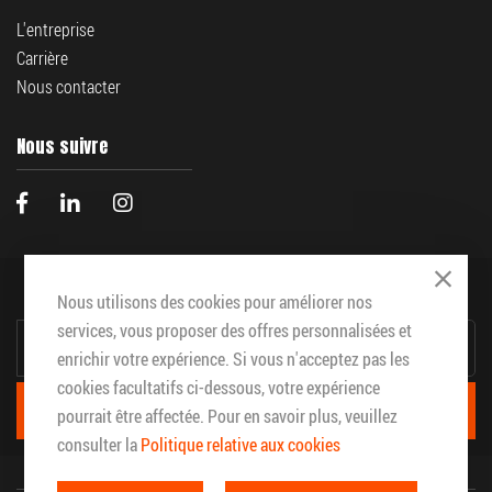
L'entreprise
Carrière
Nous contacter
Nous suivre
Abonnez vous à notre infolettre
Close
Nous utilisons des cookies pour améliorer nos
INSCRIPTION
services, vous proposer des offres personnalisées et
À
enrichir votre expérience. Si vous n'acceptez pas les
NOTRE
INFOLETTRE
cookies facultatifs ci-dessous, votre expérience
:
S'ABONNER
pourrait être affectée. Pour en savoir plus, veuillez
consulter la
Politique relative aux cookies