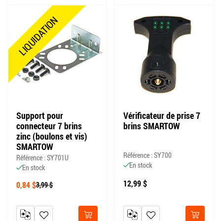
LIQUIDATION
Support pour
Vérificateur de prise 7
connecteur 7 brins
brins SMARTOW
zinc (boulons et vis)
SMARTOW
Référence : SY700
Référence : SY701U
En stock
En stock
12,99 $
0,84 $
3,99 $
AJOUTER AU COMPARATEUR
AJOUTER À MA LISTE DE SOUHAITS
AJOUTER AU COMPARATEUR
AJOUTER À MA LISTE DE
Acheter
Acheter