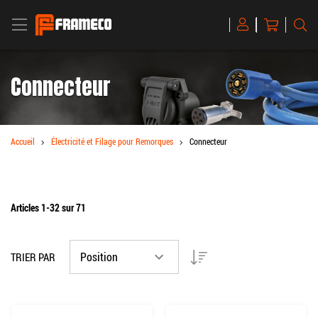
BASCULER LA NAVIGATION
Mon panier
R
Magento
Commerce
Connecteur
Accueil
Électricité et Filage pour Remorques
Connecteur
Articles
1
-
32
sur
71
Par ordre décroissant
TRIER PAR