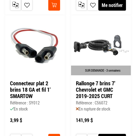
Me notifier
AJOUTER AU COMPARATEUR
AJOUTER À MA LISTE DE SOUHAITS
AJOUTER AU COMPARATEUR
AJOUTER À MA LISTE DE
Acheter
SUR DEMANDE - 3 semaines
Connecteur plat 2
Rallonge 7 brins 7'
brins 18 GA et fil 1'
Chevrolet et GMC
SMARTOW
2019-2025 CURT
Référence : SY012
Référence : C56072
En stock
En rupture de stock
3,99 $
141,99 $