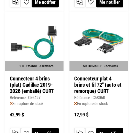
Me notifier
Me notifier
AJOUTER AU COMPARATEUR
AJOUTER À MA LISTE DE SOUHAITS
AJOUTER AU COMPARATEUR
AJOUTER À MA LISTE DE
SUR DEMANDE - 3 semaines
SUR DEMANDE - 3 semaines
Connecteur 4 brins
Connecteur plat 4
(plat) Cadillac 2019-
brins et fil 72" (auto et
2026 (emballé) CURT
remorque) CURT
Référence : C56427
Référence : C58050
En rupture de stock
En rupture de stock
42,99 $
12,99 $