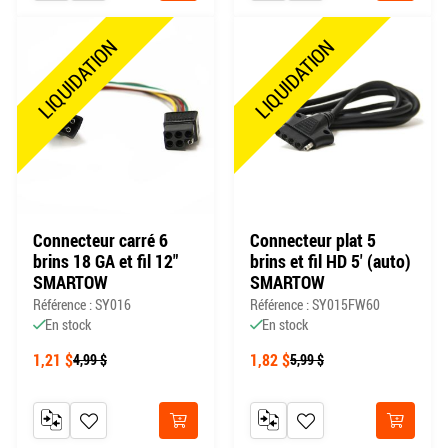
LIQUIDATION
LIQUIDATION
Connecteur carré 6
Connecteur plat 5
brins 18 GA et fil 12"
brins et fil HD 5' (auto)
SMARTOW
SMARTOW
Référence : SY016
Référence : SY015FW60
En stock
En stock
1,21 $
1,82 $
4,99 $
5,99 $
AJOUTER AU COMPARATEUR
AJOUTER À MA LISTE DE SOUHAITS
AJOUTER AU COMPARATEUR
AJOUTER À MA LISTE DE
Acheter
Acheter