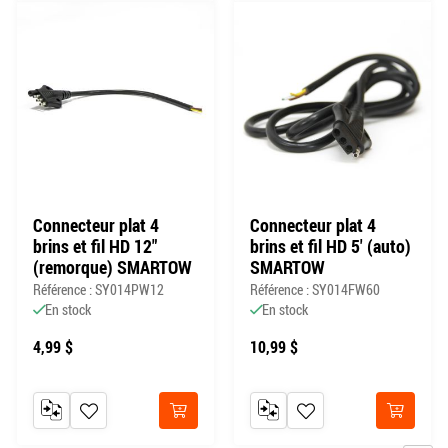
Connecteur plat 4
Connecteur plat 4
brins et fil HD 12"
brins et fil HD 5' (auto)
(remorque) SMARTOW
SMARTOW
Référence : SY014PW12
Référence : SY014FW60
En stock
En stock
4,99 $
10,99 $
AJOUTER AU COMPARATEUR
AJOUTER À MA LISTE DE SOUHAITS
AJOUTER AU COMPARATEUR
AJOUTER À MA LISTE DE
Acheter
Acheter