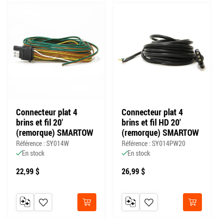
Connecteur plat 4
Connecteur plat 4
brins et fil 20'
brins et fil HD 20'
(remorque) SMARTOW
(remorque) SMARTOW
Référence : SY014W
Référence : SY014PW20
En stock
En stock
22,99 $
26,99 $
AJOUTER AU COMPARATEUR
AJOUTER À MA LISTE DE SOUHAITS
AJOUTER AU COMPARATEUR
AJOUTER À MA LISTE DE
Acheter
Acheter