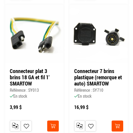
Connecteur plat 3
Connecteur 7 brins
brins 18 GA et fil 1'
plastique (remorque et
SMARTOW
auto) SMARTOW
Référence : SY013
Référence : SY710
En stock
En stock
3,99 $
16,99 $
AJOUTER AU COMPARATEUR
AJOUTER À MA LISTE DE SOUHAITS
AJOUTER AU COMPARATEUR
AJOUTER À MA LISTE DE
Acheter
Acheter