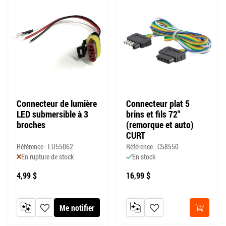
Connecteur de lumière
Connecteur plat 5
LED submersible à 3
brins et fils 72"
broches
(remorque et auto)
CURT
Référence : LU55062
Référence : C58550
En rupture de stock
En stock
4,99 $
16,99 $
Me notifier
AJOUTER AU COMPARATEUR
AJOUTER À MA LISTE DE SOUHAITS
AJOUTER AU COMPARATEUR
AJOUTER À MA LISTE DE
Acheter