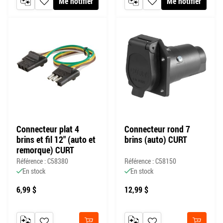
Me notifier
Me notifier
AJOUTER AU COMPARATEUR
AJOUTER À MA LISTE DE SOUHAITS
AJOUTER AU COMPARATEUR
AJOUTER À MA LISTE DE
Connecteur plat 4
Connecteur rond 7
brins et fil 12" (auto et
brins (auto) CURT
remorque) CURT
Référence : C58380
Référence : C58150
En stock
En stock
6,99 $
12,99 $