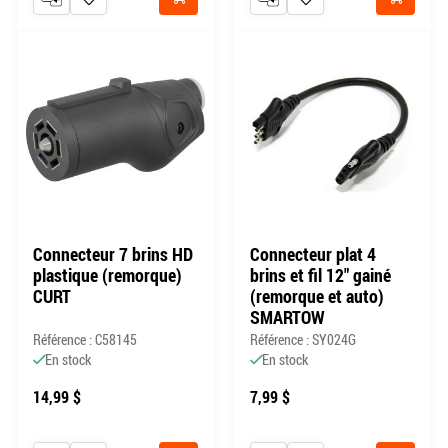
AJOUTER AU COMPARATEUR
AJOUTER À MA LISTE DE SOUHAITS
AJOUTER AU COMPARATEUR
AJOUTER À MA LISTE DE
Acheter
Acheter
Connecteur 7 brins HD
Connecteur plat 4
plastique (remorque)
brins et fil 12" gainé
CURT
(remorque et auto)
SMARTOW
Référence : C58145
Référence : SY024G
En stock
En stock
14,99 $
7,99 $