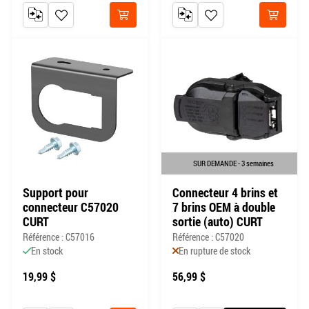
AJOUTER AU COMPARATEUR
AJOUTER À MA LISTE DE SOUHAITS
AJOUTER AU COMPARATEUR
AJOUTER À MA LISTE DE
Acheter
Acheter
SUR DEMANDE - 3 semaines
Support pour
Connecteur 4 brins et
connecteur C57020
7 brins OEM à double
CURT
sortie (auto) CURT
Référence : C57016
Référence : C57020
En stock
En rupture de stock
19,99 $
56,99 $