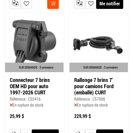
Me notifier
AJOUTER AU COMPARATEUR
AJOUTER À MA LISTE DE SOUHAITS
AJOUTER AU COMPARATEUR
AJOUTER À MA LISTE DE
Acheter
SUR DEMANDE - 3 semaines
SUR DEMANDE - 3 semaines
Connecteur 7 brins
Rallonge 7 brins 7'
OEM HD pour auto
pour camions Ford
1997-2026 CURT
(emballé) CURT
Référence : C55416
Référence : C57008
En rupture de stock
En rupture de stock
25,99 $
229,99 $