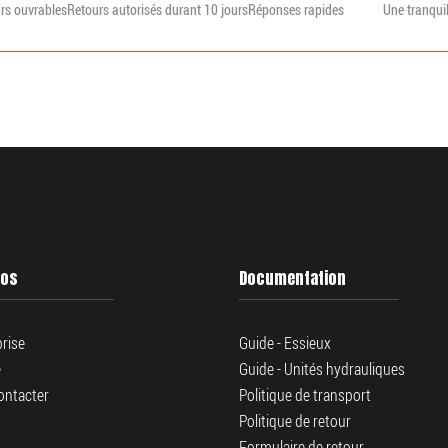
urs ouvrables
Retours autorisés durant 10 jours
Réponses rapides
Une tranquill
pos
Documentation
prise
Guide - Essieux
e
Guide - Unités hydrauliques
ontacter
Politique de transport
Politique de retour
Formulaire de retour