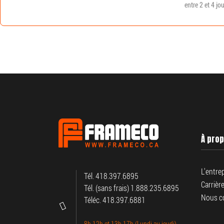
entre 2 et 4 jo
À pro
L'entre
Tél. 418.397.6895
Carrièr
Tél. (sans frais) 1.888.235.6895
Nous c
Téléc. 418.397.6881
8h-12h et 13h-17h (Lundi au jeudi)