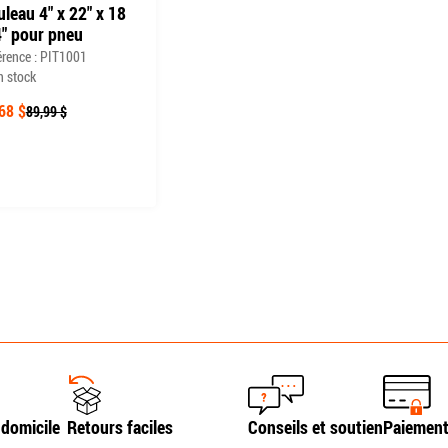
leau 4" x 22" x 18
4" pour pneu
érence : PIT1001
n stock
68 $
89,99 $
 domicile
Retours faciles
Conseils et soutien
Paiement