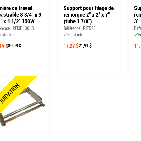
ière de travail
Support pour filage de
Su
astrable 8 3/4" x 9
remorque 2" x 2" x 7"
rem
" x 4 1/2" 150W
(tube 1 7/8")
3"
érence : PITJR130LB
Référence : PIT525
Réf
n stock
En stock
E
15 $
17,27 $
11,
89,99 $
21,99 $
QUIDATION