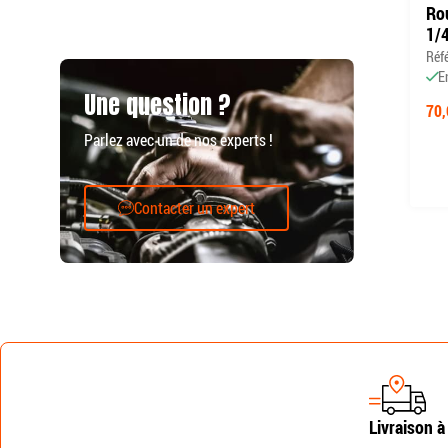
Rou
1/
Réf
E
Une question ?
70,
Parlez avec un de nos experts !
Contacter un expert
Livraison à