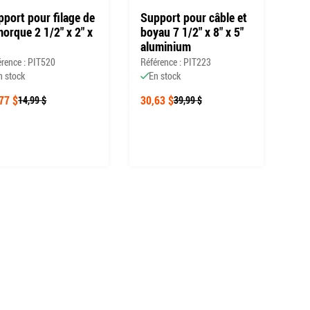
pport pour filage de
Support pour câble et
orque 2 1/2" x 2" x
boyau 7 1/2" x 8" x 5"
aluminium
érence : PIT520
Référence : PIT223
n stock
En stock
77 $
30,63 $
14,99 $
39,99 $