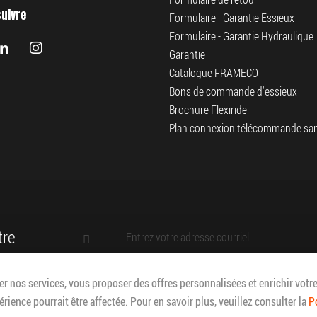
uivre
Formulaire - Garantie Essieux
Formulaire - Garantie Hydraulique
Garantie
Catalogue FRAMECO
Bons de commande d'essieux
Brochure Flexiride
Plan connexion télécommande sans
INSCRIPTION
tre
À
NOTRE
INFOLETTRE
:
r nos services, vous proposer des offres personnalisées et enrichir votre
érience pourrait être affectée. Pour en savoir plus, veuillez consulter la
P