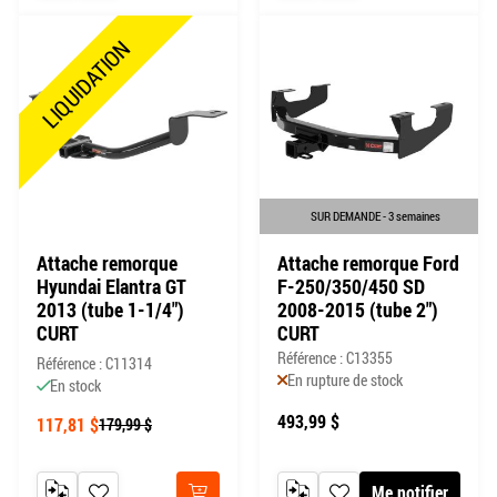
LIQUIDATION
SUR DEMANDE - 3 semaines
Attache remorque
Attache remorque Ford
Hyundai Elantra GT
F-250/350/450 SD
2013 (tube 1-1/4")
2008-2015 (tube 2")
CURT
CURT
Référence : C13355
Référence : C11314
En rupture de stock
En stock
493,99 $
117,81 $
179,99 $
Me notifier