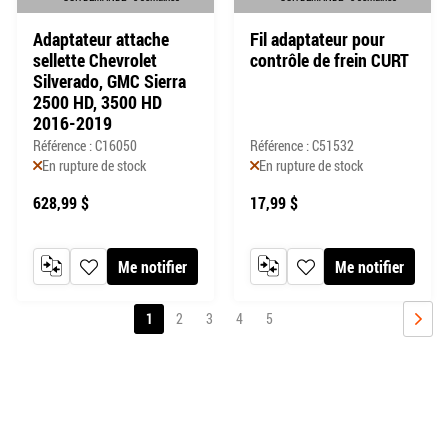
Adaptateur attache
Fil adaptateur pour
sellette Chevrolet
contrôle de frein CURT
Silverado, GMC Sierra
2500 HD, 3500 HD
2016-2019
Référence : C16050
Référence : C51532
En rupture de stock
En rupture de stock
628,99 $
17,99 $
Me notifier
Me notifier
AJOUTER AU COMPARATEUR
AJOUTER À MA LISTE DE SOUHAITS
AJOUTER AU COMPARATEUR
AJOUTER À MA LISTE DE
Page
Vous
Page
Page
Page
Page
1
2
3
4
5
lisez
PAGE
SUIV
actuellement
la
page