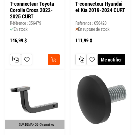
T-connecteur Toyota
T-connecteur Hyundai
Corolla Cross 2022-
et Kia 2019-2024 CURT
2025 CURT
Référence : C56479
Référence : C56420
En stock
En rupture de stock
146,99 $
111,99 $
Me notifier
AJOUTER AU COMPARATEUR
AJOUTER À MA LISTE DE SOUHAITS
AJOUTER AU COMPARATEUR
AJOUTER À MA LISTE DE
Acheter
SUR DEMANDE - 3 semaines