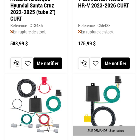
Hyundai Santa Cruz
HR-V 2023-2026 CURT
2022-2025 (tube 2")
CURT
Référence : C13486
Référence : C56483
En rupture de stock
En rupture de stock
588,99 $
175,99 $
Me notifier
Me notifier
AJOUTER AU COMPARATEUR
AJOUTER À MA LISTE DE SOUHAITS
AJOUTER AU COMPARATEUR
AJOUTER À MA LISTE DE
SUR DEMANDE - 3 semaines