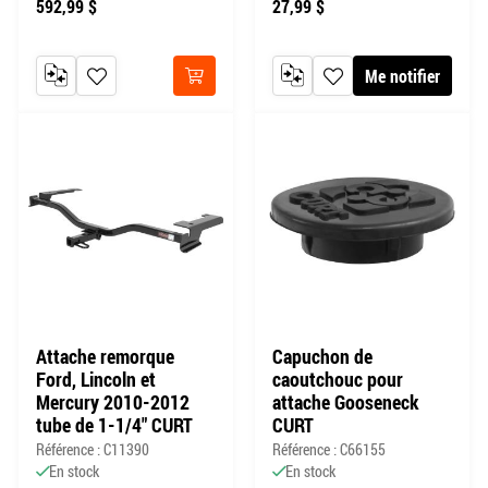
592,99 $
27,99 $
Me notifier
AJOUTER AU COMPARATEUR
AJOUTER À MA LISTE DE SOUHAITS
AJOUTER AU COMPARATEUR
AJOUTER À MA LISTE DE
Acheter
Attache remorque
Capuchon de
Ford, Lincoln et
caoutchouc pour
Mercury 2010-2012
attache Gooseneck
tube de 1-1/4" CURT
CURT
Référence : C11390
Référence : C66155
En stock
En stock