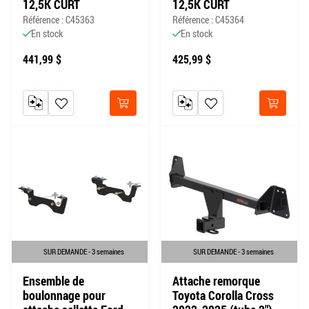
12,5K CURT
12,5K CURT
Référence : C45363
Référence : C45364
En stock
En stock
441,99 $
425,99 $
AJOUTER AU COMPARATEUR
AJOUTER À MA LISTE DE SOUHAITS
AJOUTER AU COMPARATEUR
AJOUTER À MA LISTE DE
Acheter
Acheter
SUR DEMANDE - 3 semaines
SUR DEMANDE - 3 semaines
Ensemble de
Attache remorque
boulonnage pour
Toyota Corolla Cross