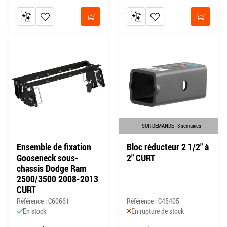
AJOUTER AU COMPARATEUR
AJOUTER À MA LISTE DE SOUHAITS
AJOUTER AU COMPARATEUR
AJOUTER À MA LISTE DE
Acheter
Acheter
SUR DEMANDE - 3 semaines
Ensemble de fixation
Bloc réducteur 2 1/2" à
Gooseneck sous-
2" CURT
chassis Dodge Ram
2500/3500 2008-2013
CURT
Référence : C60661
Référence : C45405
En stock
En rupture de stock