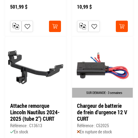
501,99 $
10,99 $
AJOUTER AU COMPARATEUR
AJOUTER À MA LISTE DE SOUHAITS
AJOUTER AU COMPARATEUR
AJOUTER À MA LISTE DE
Acheter
Acheter
SUR DEMANDE - 3 semaines
Attache remorque
Chargeur de batterie
Lincoln Nautilus 2024-
de frein d'urgence 12 V
2025 (tube 2") CURT
CURT
Référence : C13613
Référence : C52025
En stock
En rupture de stock