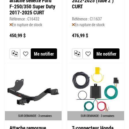
attache sellette Ford
2022-2025 (tube 2")
F-250/350 Super Duty
CURT
2017-2025 CURT
Référence : C16432
Référence : C11637
En rupture de stock
En rupture de stock
450,99 $
476,99 $
Me notifier
Me notifier
AJOUTER AU COMPARATEUR
AJOUTER À MA LISTE DE SOUHAITS
AJOUTER AU COMPARATEUR
AJOUTER À MA LISTE DE
SUR DEMANDE - 3 semaines
SUR DEMANDE - 3 semaines
Attache remorque
T-connecteur Honda