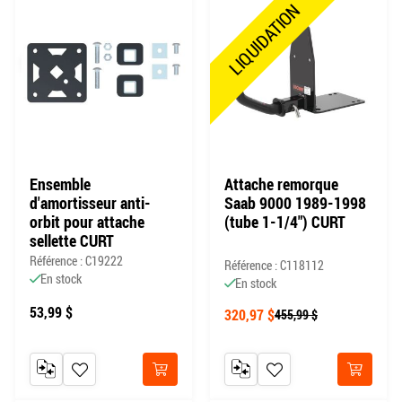
LIQUIDATION
Ensemble
Attache remorque
d'amortisseur anti-
Saab 9000 1989-1998
orbit pour attache
(tube 1-1/4") CURT
sellette CURT
Référence : C19222
Référence : C118112
En stock
En stock
53,99 $
320,97 $
455,99 $
AJOUTER AU COMPARATEUR
AJOUTER À MA LISTE DE SOUHAITS
AJOUTER AU COMPARATEUR
AJOUTER À MA LISTE DE
Acheter
Acheter