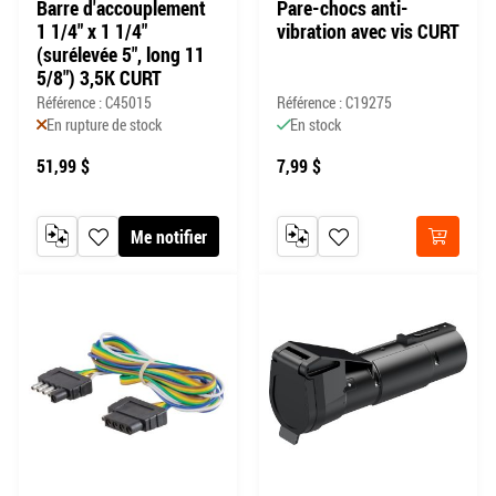
Barre d'accouplement
Pare-chocs anti-
1 1/4" x 1 1/4"
vibration avec vis CURT
(surélevée 5", long 11
5/8") 3,5K CURT
Référence : C45015
Référence : C19275
En rupture de stock
En stock
51,99 $
7,99 $
Me notifier
AJOUTER AU COMPARATEUR
AJOUTER À MA LISTE DE SOUHAITS
AJOUTER AU COMPARATEUR
AJOUTER À MA LISTE DE
Acheter