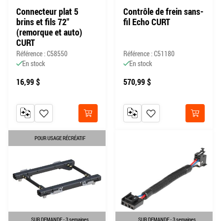
Connecteur plat 5
Contrôle de frein sans-
brins et fils 72"
fil Echo CURT
(remorque et auto)
CURT
Référence : C58550
Référence : C51180
En stock
En stock
16,99 $
570,99 $
AJOUTER AU COMPARATEUR
AJOUTER À MA LISTE DE SOUHAITS
AJOUTER AU COMPARATEUR
AJOUTER À MA LISTE DE
Acheter
Acheter
POUR USAGE RÉCRÉATIF
SUR DEMANDE - 3 semaines
SUR DEMANDE - 3 semaines