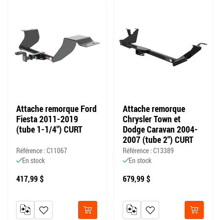
Attache remorque Ford
Attache remorque
Fiesta 2011-2019
Chrysler Town et
(tube 1-1/4") CURT
Dodge Caravan 2004-
2007 (tube 2") CURT
Référence : C11067
Référence : C13389
En stock
En stock
417,99 $
679,99 $
AJOUTER AU COMPARATEUR
AJOUTER À MA LISTE DE SOUHAITS
AJOUTER AU COMPARATEUR
AJOUTER À MA LISTE DE
Acheter
Acheter