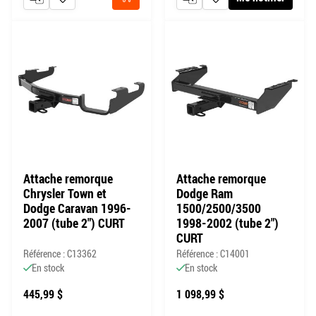
AJOUTER AU COMPARATEUR
AJOUTER À MA LISTE DE SOUHAITS
AJOUTER AU COMPARATEUR
AJOUTER À MA LISTE DE
Acheter
Attache remorque
Attache remorque
Chrysler Town et
Dodge Ram
Dodge Caravan 1996-
1500/2500/3500
2007 (tube 2") CURT
1998-2002 (tube 2")
CURT
Référence : C13362
Référence : C14001
En stock
En stock
445,99 $
1 098,99 $