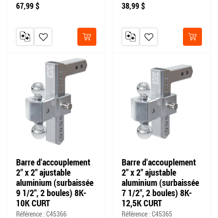
67,99 $
38,99 $
AJOUTER AU COMPARATEUR
AJOUTER À MA LISTE DE SOUHAITS
AJOUTER AU COMPARATEUR
AJOUTER À MA LISTE DE
Acheter
Acheter
Barre d'accouplement
Barre d'accouplement
2" x 2" ajustable
2" x 2" ajustable
aluminium (surbaissée
aluminium (surbaissée
9 1/2", 2 boules) 8K-
7 1/2", 2 boules) 8K-
10K CURT
12,5K CURT
Référence : C45366
Référence : C45365