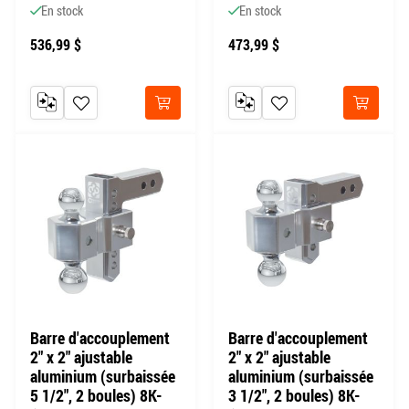
En stock
En stock
536,99 $
473,99 $
AJOUTER AU COMPARATEUR
AJOUTER À MA LISTE DE SOUHAITS
AJOUTER AU COMPARATEUR
AJOUTER À MA LISTE DE
Acheter
Acheter
Barre d'accouplement
Barre d'accouplement
2" x 2" ajustable
2" x 2" ajustable
aluminium (surbaissée
aluminium (surbaissée
5 1/2", 2 boules) 8K-
3 1/2", 2 boules) 8K-