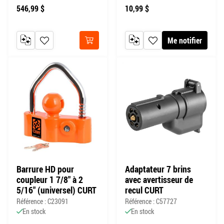
546,99 $
10,99 $
Me notifier
AJOUTER AU COMPARATEUR
AJOUTER À MA LISTE DE SOUHAITS
AJOUTER AU COMPARATEUR
AJOUTER À MA LISTE DE
Acheter
Barrure HD pour
Adaptateur 7 brins
coupleur 1 7/8" à 2
avec avertisseur de
5/16" (universel) CURT
recul CURT
Référence : C23091
Référence : C57727
En stock
En stock